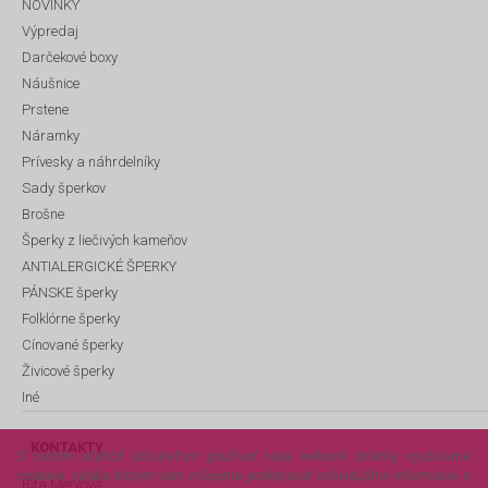
NOVINKY
Výpredaj
Darčekové boxy
Náušnice
Prstene
Náramky
Prívesky a náhrdelníky
Sady šperkov
Brošne
Šperky z liečivých kameňov
ANTIALERGICKÉ ŠPERKY
PÁNSKE šperky
Folklórne šperky
Cínované šperky
Živicové šperky
Iné
KONTAKTY
S cieľom uľahčiť užívateľom používať naše webové stránky využívame
cookies, vďaka ktorým vám môžeme poskytovať individuálne informácie o
Rita Mervová