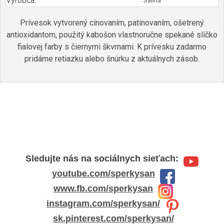
Výrobca:
Salina
Prívesok vytvorený cínovaním, patinovaním, ošetrený
antioxidantom, použitý kabošon vlastnoručne spekané slíčko
fialovej farby s čiernymi škvrnami. K prívesku zadarmo
pridáme retiazku alebo šnúrku z aktuálnych zásob.
Sledujte nás na sociálnych sieťach:
youtube.com/sperkysan
www.fb.com/sperkysan
instagram.com/sperkysan/
sk.pinterest.com/sperkysan/