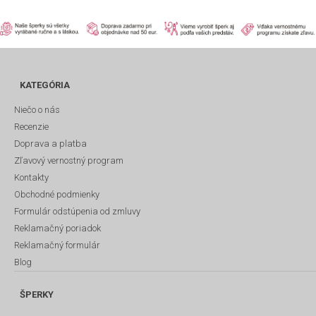
KATEGÓRIA
Niečo o nás
Recenzie
Doprava a platba
Zľavový vernostný program
Kontakty
Obchodné podmienky
Formulár odstúpenia od zmluvy
Reklamačný poriadok
Reklamačný formulár
Blog
ŠPERKY