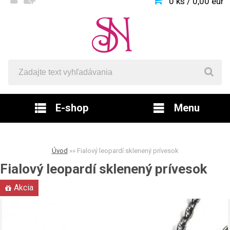
0 ks / 0,00 eur
E-shop
Menu
Úvod
»
»
Fialový leopardí sklenený prívesok
Fialový leopardí sklenený prívesok
Akcia